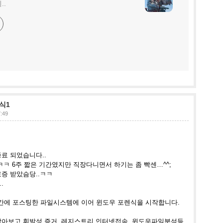
..
식1
7:49
종료 되었습니다
..
.ㅋㅋ 6주 짧은 기간였지만 직장다니면서 하기는 좀 빡센…^^;
료증 받았슴당
..ㅋㅋ
.
간에 포스팅한 파일시스템에 이어 윈도우 포렌식을 시작합니다
.
알아보고 휘발성 증거
, 레지스트리,인터넷접속, 윈도우파일분석등