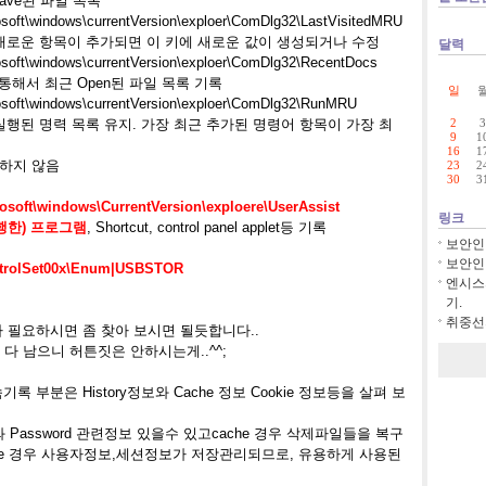
Save된 파일 목록
soft\windows\currentVersion\exploer\ComDlg32\LastVisitedMRU
U 에 새로운 항목이 추가되면 이 키에 새로운 값이 생성되거나 수정
달력
soft\windows\currentVersion\exploer\ComDlg32\RecentDocs
rer를 통해서 최근 Open된 파일 목록 기록
일
soft\windows\currentVersion\exploer\ComDlg32\RunMRU
 실행된 명력 목록 유지. 가장 최근 추가된 명령어 항목이 가장 최
2
3
9
1
16
1
하지 않음
23
2
30
3
osoft\windows\CurrentVersion\exploere\UserAssist
링크
행한) 프로그램
, Shortcut, control panel applet등 기록
보안인
보안인
rolSet00x\Enum|USBSTOR
엔시스
기.
취중선의
나 필요하시면 좀 찾아 보시면 될듯합니다
..
 다 남으니 허튼짓은 안하시는게..^^;
속기록 부분은
History정보와 Cache 정보 Cookie 정보등을 살펴 보
ID와 Password 관련정보 있을수 있고cache 경우 삭제파일들을 복구
kie 경우 사용자정보,세션정보가 저장관리되므로, 유용하게 사용된