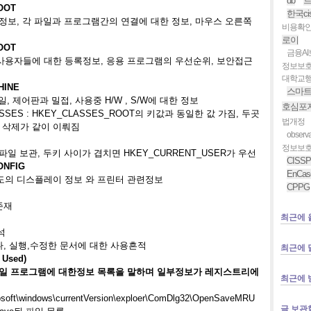
db
OOT
한국ci
 정보, 각 파일과 프로그램간의 연결에 대한 정보, 마우스 오른쪽
비용확
로이
OOT
금융A
 사용자들에 대한 등록정보, 응용 프로그램의 우선순위, 보안접근
정보보
대학교
HINE
스마
일, 제어판과 밀접, 사용중 H/W , S/W에 대한 정보
호심포
CLASSES : HKEY_CLASSES_ROOT의 키값과 동일한 값 가짐, 두곳
법개정
 삭제가 같이 이뤄짐
observab
정보보
파일 보관, 두키 사이가 겹치면 HKEY_CURRENT_USER가 우선
CISSP
ONFIG
EnCas
윈도의 디스플레이 정보 와 프린터 관련정보
CPPG
 존재
최근에 
석
나
, 실행,수정한 문서에 대한 사용흔적
최근에 
 Used)
 파일 프로그램에 대한정보 목록을 말하며 일부정보가 레지스트리에
최근에 
soft\windows\currentVersion\exploer\ComDlg32\OpenSaveMRU
글 보관