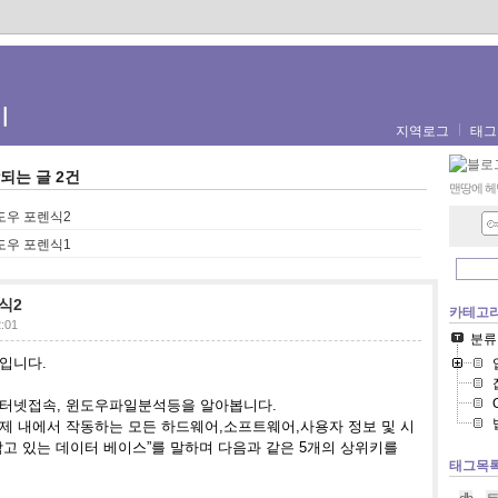
기
지역로그
태그
되는 글 2건
맨땅에 헤
도우 포렌식2
도우 포렌식1
식2
카테고
2:01
분류
째입니다
.
인터넷접속, 윈도우파일분석등을 알아봅니다.
제 내에서 작동하는 모든 하드웨어
,소프트웨어,사용자 정보 및 시
담고 있는 데이터 베이스”를 말하며 다음과 같은 5개의 상위키를
태그목