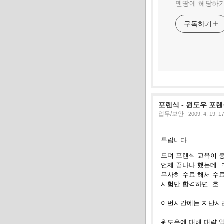
맨땅에 헤당하기
구독하기
포렌식 - 윈도우 포렌
업무/보안
2009. 4. 19. 1
투랍니다
..
드뎌 포렌식 교육이 
언제 끝나나 했는데
.
무사히 수료 해서 수
시험만 합격하면
..흐…
이번시간에는 지난시
윈도우에 대해 대략 