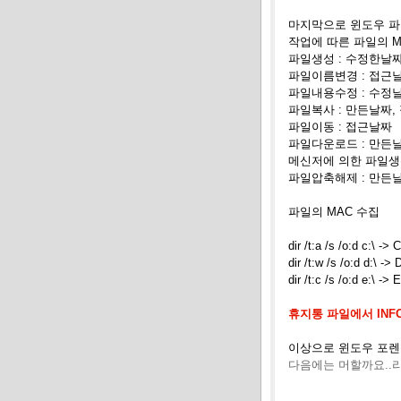
마지막으로 윈도우 
작업에 따른 파일의
파일생성
: 수정한날짜
파일이름변경
: 접근
파일내용수정
: 수정
파일복사
: 만든날짜,
파일이동
: 접근날짜
파일다운로드
: 만든
메신저에 의한 파일
파일압축해제
: 만든
파일의
MAC 수집
dir /t:a /s /o:
dir /t:w /s /o:
dir /t:c /s /o:
휴지통 파일에서
INF
이상으로 윈도우 포렌
다음에는 머할까요..