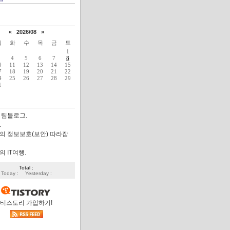
«
2026/08
»
월
화
수
목
금
토
1
4
5
6
7
8
0
11
12
13
14
15
7
18
19
20
21
22
4
25
26
27
28
29
1
 팀블로그.
.
의 정보보호(보안) 따라잡
 IT여행.
Total :
Today :
Yesterday :
티스토리 가입하기!