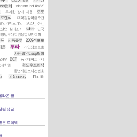
트위터
CISSP협회
저작권
ssp협회
telegram bot #AWS
모토
인
우아한_장애_대응
포렌식
대학원장학금추천
I보안가이드라인
2023_국내_
twitter
호산업_실태조사
단국
행정법무대학원융합보안학과
트폰
신종플루
2009정보보
투라
지움
개인정보보호
사단법인cissp협회
BCP
ility
동국대학교국제
윈도우포렌식
호대학원
헌법재판소사건번호
e
e-Discovery
Pluralith
올라온 글
달린 댓글
받은 트랙백
함