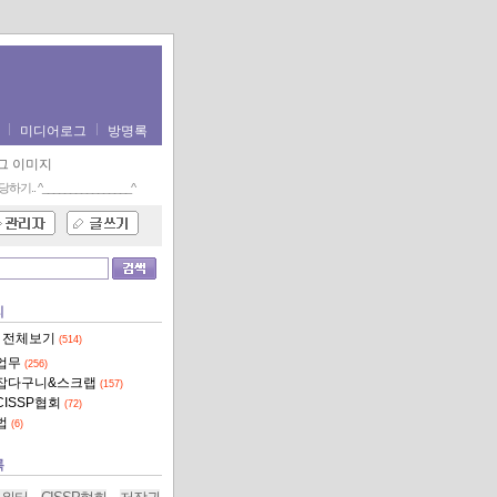
미디어로그
방명록
당하기..
^________________^
리
 전체보기
(514)
업무
(256)
잡다구니&스크랩
(157)
CISSP협회
(72)
법
(6)
록