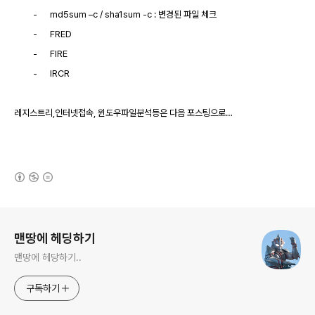
-
md5sum –c / sha1sum -c : 변경된 파일 체크
-
FRED
-
FIRE
-
IRCR
레지스트리
,인터넷접속, 윈도우파일분석등은 다음 포스팅으로…
(새창열림)
로그 정보
맨땅에 헤딩하기
맨땅에 헤당하기..
구독하기