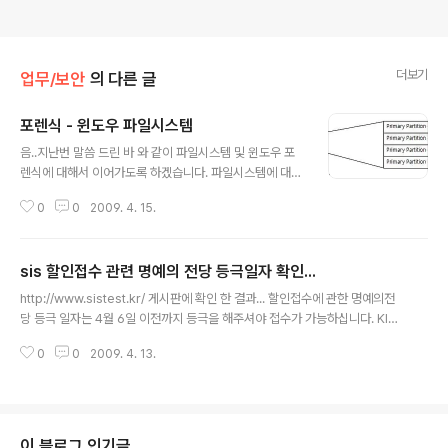
더보기
업무/보안
의 다른 글
포렌식 - 윈도우 파일시스템
글 내용
음..지난번 말씀 드린 바 와 같이 파일시스템 및 윈도우 포
렌식에 대해서 이어가도록 하겠습니다. 파일시스템에 대해
알아보고, 하드디스크, 부트 로더, FAT 파일시스템 정도까
0
0
2009. 4. 15.
지 이어 가 보겠습니다. 파일시스템이란 “자료의 기록이 가
능한 저장매체의 근간을 이루는 것으로, 매체 내에 데이터
가 저장 및 관리되는데 있어 프로세스 권한에 따라 데이터
sis 할인접수 관련 명예의 전당 등극일자 확인...
를 노출, 은닉, 압축, 암호화하며 구조적 손실 시 이를 다시
글 내용
원래 상태로 회복 시키는 등의 역할을 수행, 수반 보조가 필
http://www.sistest.kr/ 게시판에 확인 한 결과... 할인접수에 관한 명예의전
요한 총체적인 데이터 운용 기술이 적용된 시스템이다.” 다
당 등극 일자는 4월 6일 이전까지 등극을 해주셔야 접수가 가능하십니다. KIS
시 정리하자면 파일시스템은 저장장치 내에서 데이터를 읽
A와 협의하여 내용을 조정하였으니 최종버전으로 공지의 내용도 수정 되었습
고 쓰기 위해 미리 지정된 약속이다. 그럼 파일시스템에 대
0
0
2009. 4. 13.
니다. 이점 양해 부탁드리며 시험에 응시하시어 좋은 결과 있으시길 바랍니다.
한 분류를 알아보자 일반적인 파일시스템으로 FAT, HPF
S, NTFS, UFS,..
이 블로그 인기글