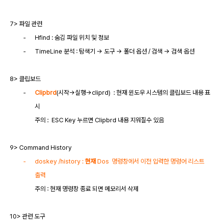
7> 파일 관련
-
Hfind : 숨김 파일 위치 및 정보
-
TimeLine 분석 : 탐색기 -> 도구 -> 폴더 옵션 / 검색 -> 검색 옵션
8> 클립보드
-
Clipbrd
(시작->실행->cliprd)
: 현재 윈도우 시스템의 클립보드 내용 표
시
주의
:
ESC Key 누르면 Clipbrd 내용 지워질수 있음
9> Command History
-
doskey /history :
현재
Dos
명령창에서 이전 입력한 명령어 리스트
출력
주의
: 현재 명령창 종료 되면 메모리서 삭제
10> 관련 도구