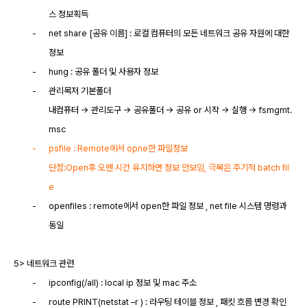
스 정보획득
-
net share [공유 이름] : 로컬 컴퓨터의 모든 네트워크 공유 자원에 대한
정보
-
hung : 공유 폴더 및 사용자 정보
-
관리목저 기본폴더
내컴퓨터
-> 관리도구 -> 공유폴더 -> 공유 or 시작 -> 실행 -> fsmgmt.
msc
-
psfile : Remote에서 opne한 파일정보
단점
:Open후 오랜 시간 유지하면 정보 안보임, 극복은 주기적 batch fil
e
-
openfiles : remote에서 open한 파일 정보 , net file 시스템 명령과
동일
5> 네트워크 관련
-
ipconfig(/all) : local ip 정보 및 mac 주소
-
route PRINT(netstat –r ) : 라우팅 테이블 정보 , 패킷 흐름 변경 확인