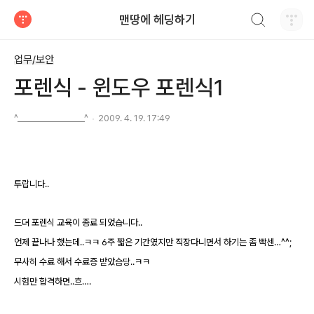
검색하기
맨땅에 헤딩하기
티스토리
업무/보안
포렌식 - 윈도우 포렌식1
^________________^
2009. 4. 19. 17:49
투랍니다
..
드뎌 포렌식 교육이 종료 되었습니다
..
언제 끝나나 했는데
..ㅋㅋ 6주 짧은 기간였지만 직장다니면서 하기는 좀 빡센…^^;
무사히 수료 해서 수료증 받았슴당
..ㅋㅋ
시험만 합격하면
..흐….