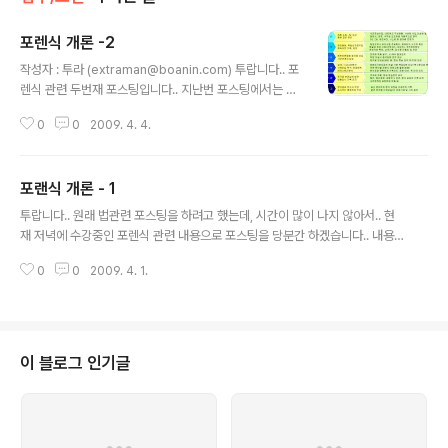
포렌식 개론 -2
글 내용
작성자 : 투라 (extraman@boanin.com) 투랍니다.. 포
렌식 관련 두번재 포스팅입니다.. 지난번 포스팅에서는 간
단히 포렌식의 영역, 궁극적인 목표, 디지털증거, 우리나라
0
0
2009. 4. 4.
에서의 디지털 증거가 인정된 계기, 조서 진술서의 증거 능
력 인정 방법과 용어 정리를 해드렸습니다. 오늘 포스팅에
서는 컴퓨터 포렌식이란 무엇인지, 컴퓨터 포렌식 웍칙 , 증
포랜식 개론 - 1
거수집 원칙, 포렌식절차등에 대해서 알아보겠습니다. 컴
글 내용
퓨터 포렌식이란, 하드디스크등 컴퓨터 저장매체에 들어
투랍니다.. 원래 법관련 포스팅을 하려고 했는데, 시간이 많이 나지 않아서.. 현
있는 데이터를 대상으로 복구 검색 그리고 조사하는 기법
재 저녁에 수강중인 포렌식 관련 내용으로 포스팅을 당분간 하겠습니다.. 내용
을 말한다. 컴퓨터 범죄 수사에 입각한 정의는 “컴퓨터 관
은 대부분 현재 수강중인 “사이버포렌식 조사 전문가 과정” 교육 내용을 정리한
련 수사를 지원하며 디지털 자료가 증거로써 증명력을 같
0
0
2009. 4. 1.
것입니다. 첫번째는 포랜식 개론입니다. 이정남 사이버포렌식협회 사무국장님
도록 과학적이고 논리적 절차와 방법을 연구하는 학문” 이
이 강의 하신 내용입니다. (음..저희 보안인 카페 에도 회원으로 가입되셨더군
다. 그렇다면 컴퓨터 포렌식의 ..
요.) 간단히 포렌식 영역을 살펴 보도록 하죠.. Network/System 포렌식 DB
포레식, Anti forensic등의 기술적 측면, 증거보존청구, 피의자,피해자 심문기
술, 참고인조사기술 등의 조사적 측면, 공판중심주의, 배심원제도, 증거법과 법
이 블로그 인기글
정응용등의 법률적 측면으로 나눌 수 있습니다. 하지만 포레식의 궁극적인 목표
는..