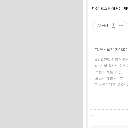
다음 포스팅에서는 재
공감
'
업무
>
보안
' 카테고
sis 할인접수 관련 명
sis 시험 응시료 할
포렌식 개론 -2
(0)
포랜식 개론 - 1
(0)
재난복구계획 (DRP, Dis
,