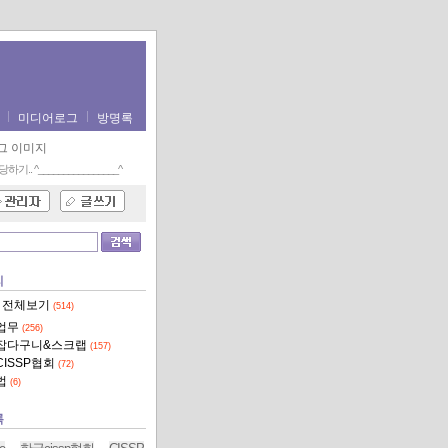
미디어로그
방명록
당하기..
^________________^
리
 전체보기
(514)
업무
(256)
잡다구니&스크랩
(157)
CISSP협회
(72)
법
(6)
록