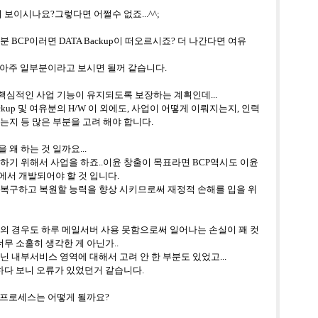
어 보이시나요
?
그렇다면 어쩔수 없죠
...^^;
부분
BCP
이러면
DATA Backup
이 떠오르시죠
?
더 나간다면 여유
 아주 일부분이라고 보시면 될꺼 같습니다
.
핵심적인 사업 기능이 유지되도록 보장하는 계획인데
...
ckup
및 여유분의
H/W
이 외에도
,
사업이 어떻게 이뤄지는지
,
인력
는지 등 많은 부분을 고려 해야 합니다
.
 왜 하는 것 일까요
...
출하기 위해서 사업을 하죠
..
이윤 창출이 목표라면
BCP
역시도 이윤
에서 개발되어야 할 것 입니다
.
 복구하고 복원할 능력을 향상 시키므로써 재정적 손해를 입을 위
의 경우도 하루 메일서버 사용 못함으로써 일어나는 손실이 꽤 컷
너무 소홀히 생각한 게 아닌가
..
닌 내부서비스 영역에 대해서 고려 안 한 부분도 있었고
...
하다 보니 오류가 있었던거 같습니다
.
 프로세스는 어떻게 될까요
?