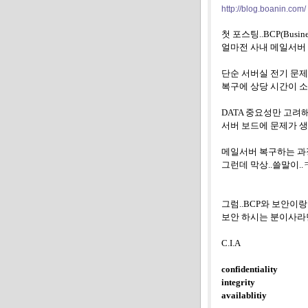
http://blog.boanin.com/
첫 포스팅..BCP(Business
얼마전 사내 메일서버
단순 서버실 전기 문
복구에 상당 시간이 
DATA
중요성만 고려
서버 보드에 문제가 
메일서버 복구하는 
그런데 막상
..
쓸말이
..
그럼
..BCP
와 보안이랑
보안 하시는 분이사라
C.I.A
confidentiality
integrity
availablitiy