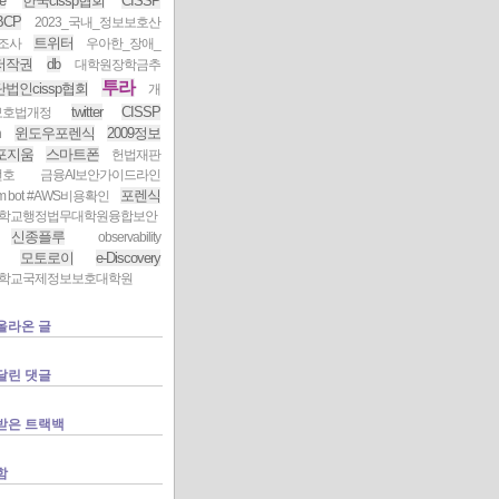
e
한국cissp협회
CISSP
BCP
2023_국내_정보보호산
트위터
조사
우아한_장애_
저작권
db
대학원장학금추
투라
법인cissp협회
개
twitter
CISSP
보호법개정
윈도우포렌식
2009정보
h
포지움
스마트폰
헌법재판
번호
금융AI보안가이드라인
포렌식
ram bot #AWS비용확인
학교행정법무대학원융합보안
신종플루
observability
모토로이
e-Discovery
학교국제정보보호대학원
올라온 글
달린 댓글
받은 트랙백
함