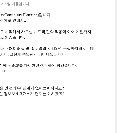
포스팅 내용입니다.
 Continuity Planning)
입니다
.
 장애로 인해서
..
제로 시작해서 사무실 네트웍
,
전화 먹통에 이어 메일까지
..
소요 되었습니다
.
해서
...
OS
미러링 및
Data
영역
Raid5 +1
구성까지해놧는데
..
생기니
..
그런게 중요한게 아니네요
..
ㅋㅋ
과정에서
BCP
를 다시한번 생각하게 되었습니다
.
ㅋㅋ
은 먼 관계냐
..
관계가 없어보이시나요
?
면 정보보호
3
요소가 먼지는 아시겠죠
?