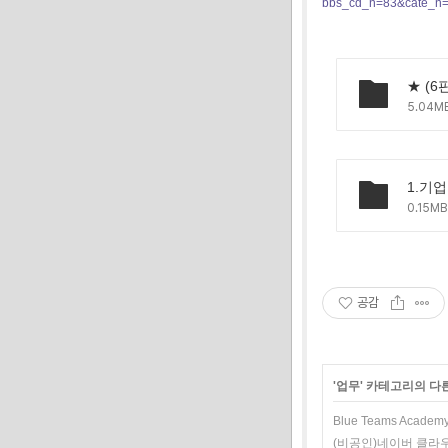
bbs_cd_n=83&cate_n
5.04M
0.15MB
공감
'
업무
' 카테고리의 다
Blue Teams Academy 
(비공인)네이버 클라우