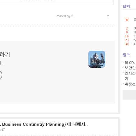
달력
^________________^
Posted by
일
2
3
9
1
16
1
23
2
30
3
딩하기
링크
..
보안인
보안인
엔시스
기.
취중선의
siness Continutiy Planning) 에 대해서..
0:47