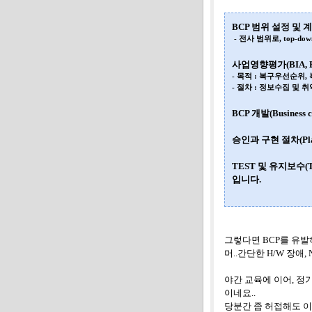
BCP
범위 설정 및 
- 전사 범위로, top-d
사업영향평가
(BIA, 
- 목적 : 복구우선순위
- 절차 : 정보수집 및 
BCP
개발
(Business 
승인과 구현 절차
(P
TEST
및 유지보수
(
입니다
.
그렇다면 BCP를 유발
머..간단한 H/W 장애,
야간 교육에 이어, 정
이네요..
당분간 좀 허접해도 이