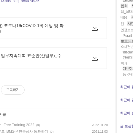
EnCas
=1&bbs_seq_n=4474935
협회
업_실태
대응
사단
천
★ (6판) 코로나19(COVID-19) 예방 및 확산방지를 위한 사업장 대응 지침.hwp
인정보
B
Pluralit
보호심
소사건
teleg
1.기업 업무지속계획 표준안(산업부)_수정2(파란표시).hwp
단국대
학과
CPPG
동국대
최근에 
구독하기
최근에 
최근에 
른 글
- Free Training 2022
2022.01.20
(0)
글 보관
드 ISMS-P 인증심사 통과하기
2021.11.03
(0)