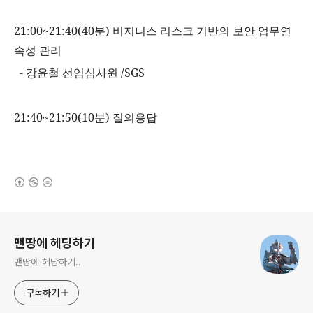
21:00~21:40(40
분
)
비지니스 리스크 기반의 보안 업무연
속성 관리
-
강윤철 선임심사원
/SGS
21:40~21:50(10
분
)
질의응답
(새창열림)
로그 정보
맨땅에 헤딩하기
맨땅에 헤당하기..
구독하기