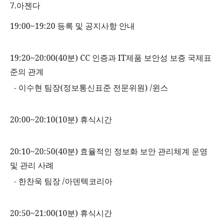
7.
아젠다
19:00~19:20
등록
및
공지사항
안내
19:20~20:00(40분) CC
인증과
IT
제품 보안성 보증 국제표
준의 관계
-
이수현 팀장
(
정보통신표준 전문위원
) /
윈스
20:00~20:10(10
분
)
휴식시간
20:10~20:50(40
분
)
효율적인 정보화 보안 관리체계 운영
및 관리 사례
-
한찬욱 팀장
/
아덴텍코리아
20:50~21:00(10
분
)
휴식시간