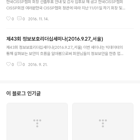
한국CISSP협회 회장 선출투표 안내 및 감사 입후보 재 공고 한국CISSP협회
CISSP회원 여러분한국 CISSP협회 정관에 따라 지난 11/01일 차기 회장 및
감사 선출을 위하여 회장 및 감사 입후보공고 후 입후보기간(11/01~11/10, 10
0
0
2016. 11. 14.
일간)중 차기 회장에 입후보한 인원에 대하여 사무국에서 입후보자와 추천자의
자격 적합여부와 추천사실 확인절차를 거쳐 단독 입후보한 노중구 현 회장을 차
기 회장 후보로 결정하였음을 알려드리며, 단독 입후보에 따라 후보자에 대한
제43회 정보보호리더십세미나(2016.9.27_서울)
찬반투표로 차기 회장을 선출하고자 합니다.또한, 입후보기간에 차기 감사에 입
글 내용
후보한 인원이 없어 협회 임원선출규정에 따라 감사 입후보기간을 11월30일
제43회 정보보호리더십세미나(2016.9.27_서울) 이번 세미나는 빅데이터의
(수)까지로 연장하고 선출은 정기총회시에 진행하게 됨을 안내합니다. (감사입
통해 살펴보는 보안의 흐름을 알아봄으로써 회원님들의 정보보안을 한층 업그
후보는 입후보..
레이드 되는 시간을 준비하였습니다. 개인정보 비식별조치 가이드에 따른 빅데
0
0
2016. 9. 21.
이터 활용방안과 보안, 해외 의료기관의 빅데이터 솔루션과 보안 개발 사례 그
리고 빅데이터 출현에 따른 지능 보안등을 준비하였습니다. CISSP를 비롯하여
공공기관, 기업 등에서 보안업무를 수행하고 계시는 정보보호전문가의 많은 관
심 부탁 드립니다1.일 시 : 2016년 09월 27일 (화) 19:00 ~ 22:00 2.장 소 :
한국과학기술회관 국제회의장 중회의실(약도) * 주차안내 : 2시간 무료 이후 1
이 블로그 인기글
0분당 500원 3.참가비용 : 유료 10,000원 (연간유료회원은 무료)* 당일..