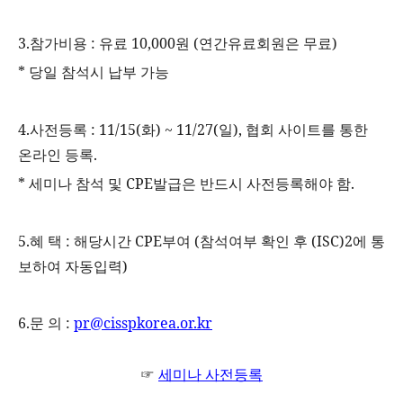
3.
참가비용
:
유료
10,000
원
(
연간유료회원은 무료
)
*
당일 참석시 납부 가능
4.
사전등록
: 11/15(
화
) ~ 11/27(
일
),
협회
사이트를
통한
온라인
등록
.
*
세미나
참석
및
CPE
발급은
반드시
사전등록해야
함
.
5.
혜
택
:
해당시간
CPE
부여
(
참석여부
확인
후
(ISC)2
에
통
보하여
자동입력
)
6.
문
의
:
pr@cisspkorea.or.kr
☞
세미나
사전등록