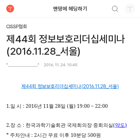
검색하기
맨땅에 헤딩하기
티스토리
CISSP협회
제44회 정보보호리더십세미나
(2016.11.28_서울)
^________________^
2016. 11. 24. 10:45
제44회 정보보호리더십세미나(2016.11.28_서울)
1.
일
시
: 2016
년
11
월
28
일
(
월
) 19:00 ~ 22:00
2.
장
소
:
한국과학기술회관
국제회의장
중회의실
(
약도
)
*
주차안내
: 2
시간
무료
이후
10
분당
500
원