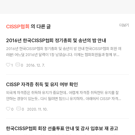
더보기
CISSP협회
의 다른 글
2016년 한국CISSP협회 정기총회 및 송년의 밤 안내
글 내용
2016년 한국CISSP협회 정기총회 및 송년의 밤 안내 한국CISSP협회 회원 여
러분! 어느덧 2016년 달력이 1장 남았습니다. 이제는 협회회원들과 함께 부족
했던 2016년을 마무리하고 새로운 2017년을 준비해야 할 시간입니다. 아래
1
0
2016. 12. 7.
일정으로 협회 정기총회 및 송년의 밤 행사를 진행하고자 하오니 회원 여러분의
관심과 참여 바랍니다. A. 참석대상 : 한국CISSP협회 정회원(CISSP) 및 협회
활동 희망자(Associate회원포함) B. 일 시 : 2016년 12월 13일(화) 19:00 ~
CISSP 자격증 취득 및 유지 여부 확인
22:00 C. 장 소 : 강남토즈타워점 2층 (약도) 서울특별시 강남구 강남대로 84
글 내용
갈 24-4 (역삼동, 토즈타워) D. 세부일정 : 1부(18:30~19:30) : 참석회원간의
외국계 자격증은 취득하 유지가 중요한데.. 어렵게 자격증 취득한뒤 유지를 잘
상호인사 2부(19:30~..
안하는 경향이 있는듯.. 다시 딸려면 힘드니 유지하자.. 아래에서 CISSP 자격증
취득 및 유지 확인 가능하다. https://www.isc2.org/MemberVerification
0
0
2020. 11. 10.
Family name(성) : 영문으로 입력 자격증 번호: 숫자로 입력
한국CISSP협회 회장 선출투표 안내 및 감사 입후보 재 공고
글 내용