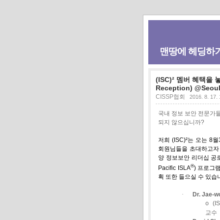
맨땅에 헤딩하
(ISC)² 멤버 혜택을
Reception) @Seou
CISSP협회
2016. 8. 17.
국내
정보
보안
전문가
되지
않으십니까
?
저희
(ISC)²
는
오는
8
월
회원님
들을
초대하고자
양
정보보안
리더십
공
®
Pacific ISLA
)
프로그
획
또한
들으실
수
있습
·
Dr. Jae-w
(I
o
교수