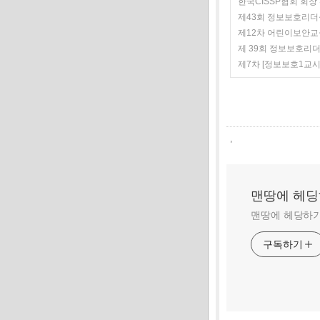
한국CISSP협회 회장
제43회 정보보호리더십세
제12차 어린이보안교
제 39회 정보보호리
제7차 [정보보호1교
,
맨땅에 헤
맨땅에 헤당하기
구독하기