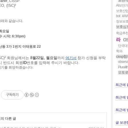
포렌
earer
, CISSP
O, (ISC)²
AI보안
보호산업
bot #
아래와
같습니다
.
정보보
보호심
화요일
학금추
수
시작
: 6:30
pm
)
라
CI
단국대
산동
3
가
1
번지
이태원로
22
학과
cissp
SC)²
회원님께서는
8
월
22
일
,
월요일
까지
여기서
참가
신청을
부탁
observab
시
반드시
회원
ID
번호를
입력해
주시기
바랍니다
.
Pluralit
뵙기를
희망하겠습니다
.
모토
최근에 
구독하기
최근에 
최근에 
리의 다른 글
글 보관