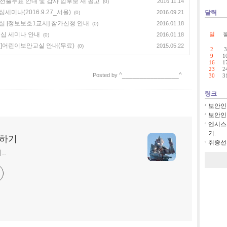
 선출투표 안내 및 감사 입후보 재 공고
2016.11.14
(0)
미나(2016.9.27_서울)
2016.09.21
달력
(0)
실 [정보보호1교시] 참가신청 안내
2016.01.18
(0)
더십 세미나 안내
일
2016.01.18
(0)
시]어린이보안교실 안내(무료)
2015.05.22
(0)
2
3
9
1
16
1
23
2
^________________^
Posted by
30
3
링크
보안인
보안인
엔시스
기.
딩하기
취중선의
..