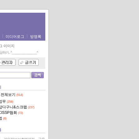
미디어로그
방명록
당하기..
^________________^
리
 전체보기
(514)
업무
(256)
잡다구니&스크랩
(157)
CISSP협회
(72)
법
(6)
록