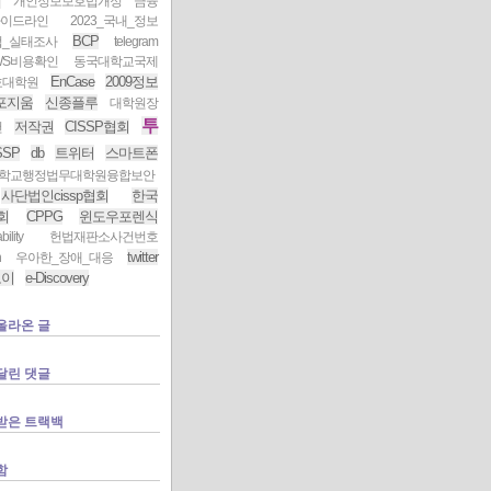
식
개인정보보호법개정
금융
가이드라인
2023_국내_정보
BCP
_실태조사
telegram
AWS비용확인
동국대학교국제
EnCase
2009정보
호대학원
포지움
신종플루
대학원장
투
저작권
CISSP협회
천
SSP
db
트위터
스마트폰
학교행정법무대학원융합보안
사단법인cissp협회
한국
협회
CPPG
윈도우포렌식
ility
헌법재판소사건번호
twitter
h
우아한_장애_대응
로이
e-Discovery
올라온 글
달린 댓글
받은 트랙백
함