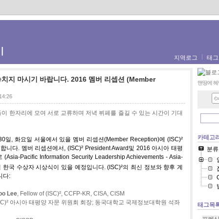
기
지역로그
태그
 놓치지 마시기 바랍니다. 2016 멤버 리셉션 (Member
맨땅에 헤
l
 14:26
들이
한자리에
모여
서로
교류하며
저녁
뷔페를
즐길
수
있는
시간이
기대
카테고
30
일
,
화요일
서울에서
있을
멤버
리셉션
(Member Reception)
에
(ISC)²
합니다
.
멤버
리셉션에서
,
(ISC)² President Award
및
2016
아시아
태평
분류
로
(Asia-Pacific Information Security Leadership Achievements - Asia-
램
한국
수상자
시상식이
있을
예정입니다
.
(ISC)²
의
최신
정보와
향후
계
니다
:
oo Lee
,
Fellow of
(ISC)²
,
CC
F
P-KR,
CISA, CISM
SC)²
아시아
태평양
자문
위원회
회장
;
동국대학교
국제정보대학원
석좌
태그목