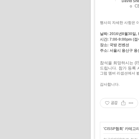
·
David Sh
CE
o
행사의
자세한
사항은
날짜
: 2016
년
8
월
30
일
,
시간
: 7:00-9:00
pm
(
접
장소
:
국방
컨벤션
주소
:
서울시
용산구
용
참석을
희망하시는
(I
드립니다
.
참가
등록
그럼
멤버
리셉션에서
감사합니다
.
공감
'
CISSP협회
' 카테고