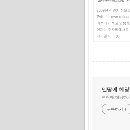
'
잡다구니&스크랩
' 
2009년 상반기 정보
Twitter is over capaci
미쿡에서 최고 연봉 
이제는 뒷자리에서도 
개기일식....
(1)
,
맨땅에 헤
맨땅에 헤당하기
구독하기