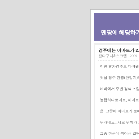
맨땅에 헤딩하
경주에는 이마트가 2개
잡다구니&스크랩
2009. 
이번 휴가경주로 다녀왔
첫날 경주 관광(안압지)후
네비에서 주변 검색-> 
농협하나로마트, 이마트, 
음..그중에 이마트가 눈
두개네요...서로 위치가 
그중 한군데 찍어서 일단 g