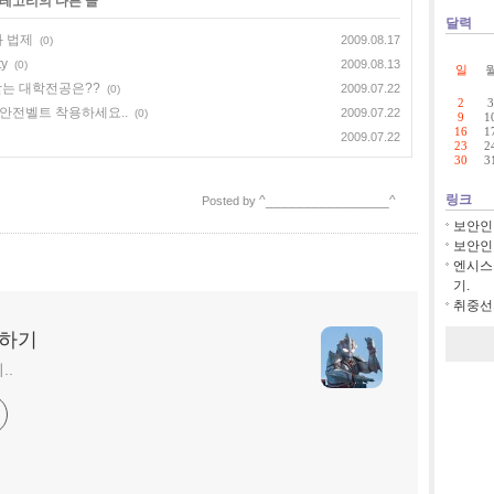
카테고리의 다른 글
달력
화 법제
2009.08.17
(0)
ty
2009.08.13
(0)
일
받는 대학전공은??
2009.07.22
(0)
2
3
안전벨트 착용하세요..
2009.07.22
(0)
9
1
16
1
2009.07.22
23
2
30
3
링크
^________________^
Posted by
보안인
보안인
엔시스
기.
취중선의
딩하기
..