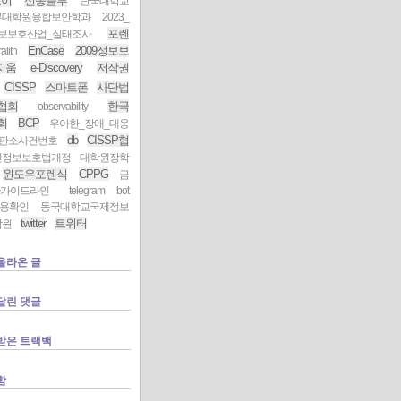
로이
신종플루
단국대학교
무대학원융합보안학과
2023_
포렌
보보호산업_실태조사
EnCase
2009정보보
alith
지움
e-Discovery
저작권
CISSP
스마트폰
사단법
p협회
한국
observability
협회
BCP
우아한_장애_대응
db
CISSP협
판소사건번호
인정보보호법개정
대학원장학
윈도우포렌식
CPPG
금
안가이드라인
telegram bot
비용확인
동국대학교국제정보
twitter
트위터
학원
올라온 글
달린 댓글
받은 트랙백
함