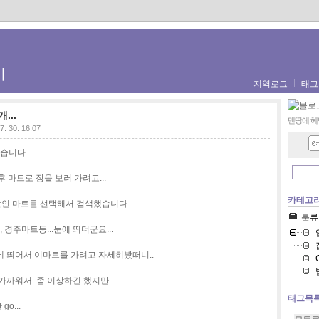
기
지역로그
태그
...
맨땅에 헤
7. 30. 16:07
습니다..
 마트로 장을 보러 가려고...
카테고
할인 마트를 선택해서 검색했습니다.
분류
경주마트등...눈에 띄더군요...
에 띄어서 이마트를 가려고 자세히봤떠니..
가까워서..좀 이상하긴 했지만....
태그목
o...