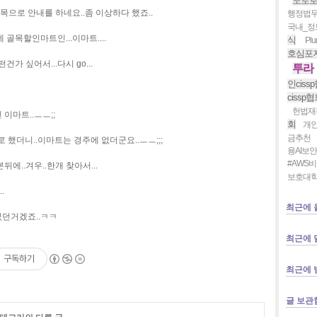
모토
으로 안내를 하네요..좀 이상하다 했죠..
행정법
국내_정
 골목할인마트인...이마트....
식
Plur
호심포
건가 싶어서...다시 go...
투라
인ciss
cissp
헌법재
이마트..ㅡㅡ;;
회
개
금추천
 했더니..이마트는 경주에 없더군요..ㅡㅡ;;;
융AI보
#AWS
뒤에..겨우..한개 찾아서...
보호대
.
최근에 
렀던거겠죠..ㅋㅋ
최근에 
구독하기
최근에 
글 보관