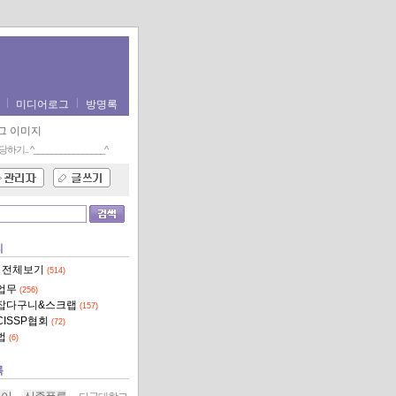
미디어로그
방명록
당하기..
^________________^
리
 전체보기
(514)
업무
(256)
잡다구니&스크랩
(157)
CISSP협회
(72)
법
(6)
록