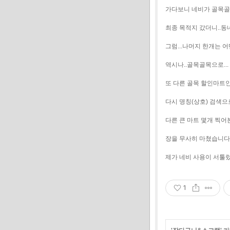
가다보니 네비가 골목골목
최종 목적지 갔더니..동네
그럼...나머지 한개는 어떤
역시나..골목골목으로...
또 다른 골목 할인마트인 
다시 명칭(상호) 검색으로
다른 큰 마트 몇개 찍어본
장을 무사히 마쳤습니다.
제가 네비 사용이 서툴
1