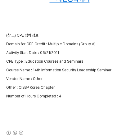
(참 고) CPE 입력 정보
Domain for CPE Credit : Multiple Domains (Group A)
Activity Start Date : 05/21/2011
CPE Type : Education Courses and Seminars
Course Name : 14th Information Security Leadership Seminar
Vendor Name : Other
Other : CISSP Korea Chapter
Number of Hours Completed : 4
(새창열림)