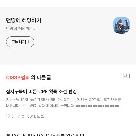
로그 정보
맨땅에 헤딩하기
맨땅에 헤당하기..
구독하기
더보기
CISSP협회
의 다른 글
잡지구독에 따른 CPE 획득 조건 변경
글 내용
지난 4월 12일 isc2 메일내용입니다.. 잡지구독에 따른 CPE 획득조건 변경안
내입니다. cissp협회 김대영 이사의 글입니다. ===================
=== 4월 12일 수신한 (ISC)2 메일 내용을 저는 지금 보았네요 ㅋ; 크리티컬하
0
0
2011. 5. 2.
지는 않지만 그래도 공유하면 좋을듯한 내용이라 올려봅니다. 아시는 분은 아시
겠지만 그동안 보안관련 잡지나 책을 구독하면 각각 년간 5 CPE씩, 년간 총 10
CPE를 획득할 수 있었습니다. CPE 등록시 잡지명과 ISBN, 읽은 날 정도만 적
제 13회 세미나 자동 CPE 등록 완료 안내