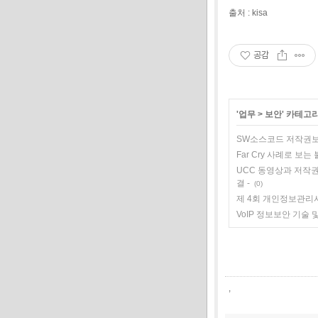
출처 : kisa
공감
'
업무
>
보안
' 카테고
SW소스코드 저작권
Far Cry 사례로 보
UCC 동영상과 저작권 -
결 -
(0)
제 4회 개인정보관리사
VoIP 정보보안 기술 
,