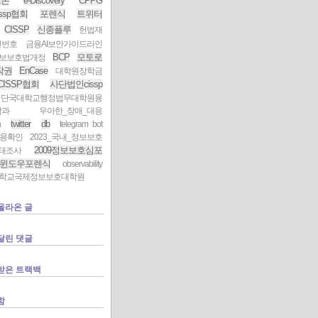
트폰
e-Discovery
CPPG
ssp협회
포렌식
트위터
CISSP
신종플루
헌법재
건번호
금융AI보안가이드라인
BCP
모토로
보보호법개정
작권
EnCase
대학원장학금
CISSP협회
사단법인cissp
단국대학교행정법무대학원융
학과
우아한_장애_대응
twitter
db
h
telegram bot
비용확인
2023_국내_정보보호
2009정보보호심포
태조사
윈도우포렌식
observability
학교국제정보보호대학원
올라온 글
달린 댓글
받은 트랙백
함