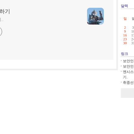
달력
딩하기
일
..
2
3
9
1
16
1
23
2
30
3
링크
보안인
보안인
엔시스
기.
취중선의