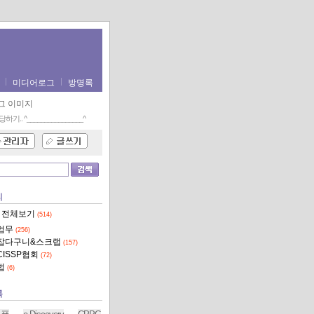
미디어로그
방명록
당하기..
^________________^
리
 전체보기
(514)
업무
(256)
잡다구니&스크랩
(157)
CISSP협회
(72)
법
(6)
록