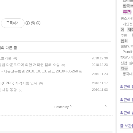
스마
한국ci
투라
판소사
구독하기
개인정
이
저
추천
협회
합보안
리의 다른 글
Pluralit
#AWS
보호기술
2010.12.30
(0)
산업_실
는 불법 다운로드에 의한 저작권 침해 소송
2010.12.23
(0)
지움
 서울고등법원 2010. 10. 13. 선고 2010나35260 판
동국대
2010.11.23
(CPPG) 자격시험 안내
2010.11.17
(0)
최근에 
및 시장 동향
2010.11.03
(0)
최근에 
^________________^
Posted by
최근에 
글 보관