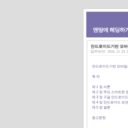
맨땅에 헤딩하
안드로이드기반 모바
업무/보안
2010. 11. 23. 
안드로이드기반 모바일
목 차
제 1 장 서론
제 2 장 주요 스마트폰
제 3 장 구글 안드로이
제 4 장 안드로이드 보
제 5 장 결론
참고문헌